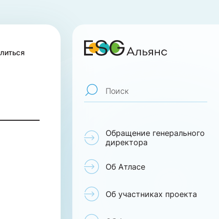
литься
Поиск
Обращение генерального
директора
Об Атласе
Об участниках проекта